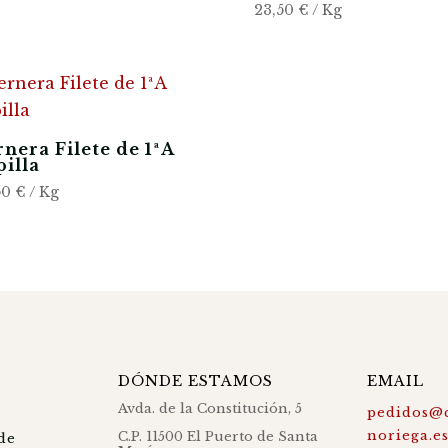
23,50
€
/ Kg
nera Filete de 1ªA
illa
50
€
/ Kg
DÓNDE ESTAMOS
EMAIL
Avda. de la Constitución, 5
pedidos@c
noriega.e
C.P. 11500 El Puerto de Santa
de