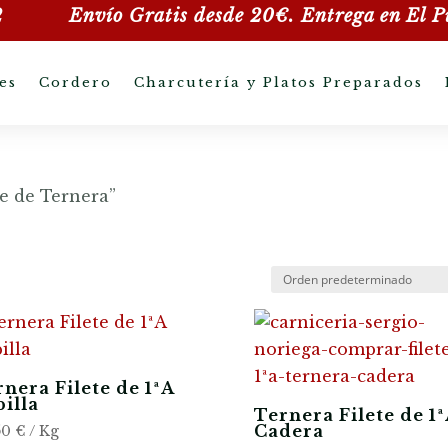
2
Envío Gratis desde 20€. Entrega en
El P
es
Cordero
Charcutería y Platos Preparados
te de Ternera”
nera Filete de 1ªA
illa
Ternera Filete de 1ª
Cadera
50
€
/ Kg