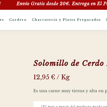
2
Envío Gratis desde 20€. Entrega en
El P
es
Cordero
Charcutería y Platos Preparados
Solomillo de Cerdo
12,95
€
/ Kg
Es una carne muy tierna y alta en 
*El peso y precio del producto puede va