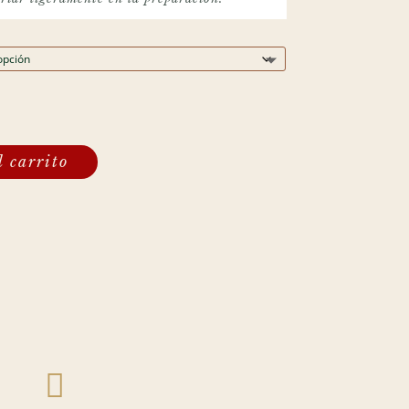
l carrito
