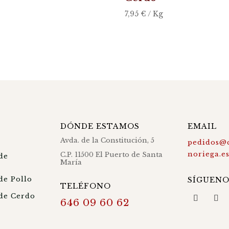
7,95
€
/ Kg
DÓNDE ESTAMOS
EMAIL
Avda. de la Constitución, 5
pedidos@c
noriega.e
C.P. 11500 El Puerto de Santa
de
María
de Pollo
SÍGUENO
TELÉFONO
de Cerdo
646 09 60 62