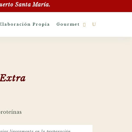
uerto Santa María.
Elaboración Propia
Gourmet
 Extra
proteínas
riar ligeramente en la preparación.