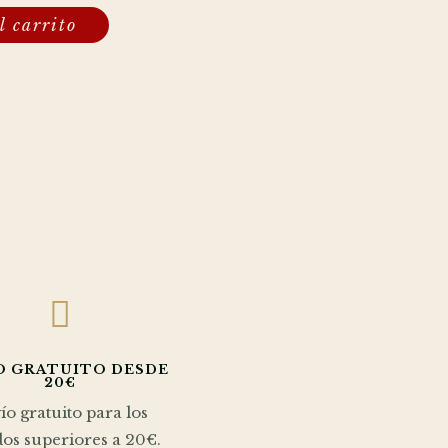
l carrito

O GRATUITO DESDE
20€
ío gratuito para los
os superiores a 20€.