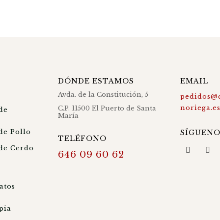
DÓNDE ESTAMOS
EMAIL
Avda. de la Constitución, 5
pedidos@c
noriega.e
C.P. 11500 El Puerto de Santa
de
María
de Pollo
SÍGUENO
TELÉFONO
de Cerdo
646 09 60 62
atos
pia