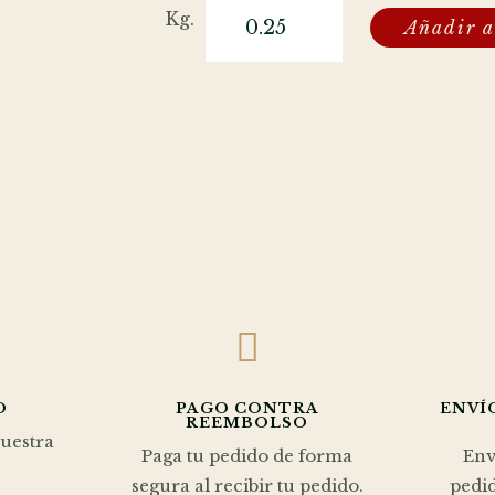
Carne
Kg.
Añadir a
picada
de
jamón
de
cerdo
cantidad

O
PAGO CONTRA
ENVÍ
REEMBOLSO
nuestra
Paga tu pedido de forma
Env
segura al recibir tu pedido.
pedid